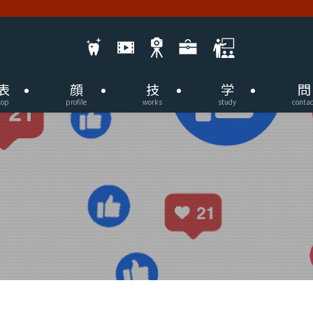
表
顔
技
学
問
top
profile
works
study
contac