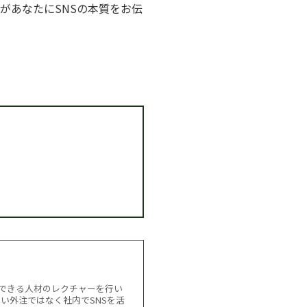
自身があなたにSNSの本質をお伝
用できる人材のレクチャーを行い
ない外注ではなく社内でSNSを活