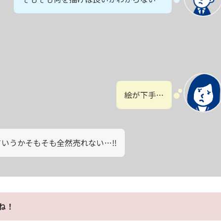
絵が下手…
いうかそもそも全然売れない…‼︎
ね！