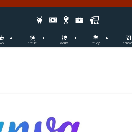
表
顔
技
学
問
top
profile
works
study
contac