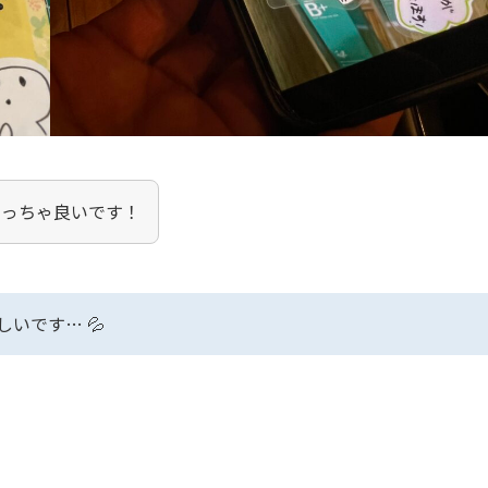
めっちゃ良いです！
いです… 💦