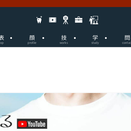
表
顔
技
学
問
top
profile
works
study
contac